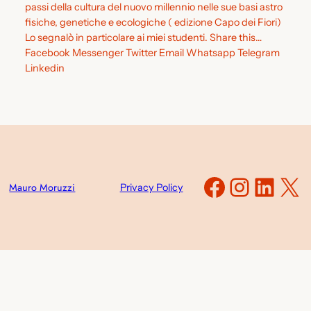
passi della cultura del nuovo millennio nelle sue basi astro
fisiche, genetiche e ecologiche ( edizione Capo dei Fiori)
Lo segnalò in particolare ai miei studenti. Share this…
Facebook Messenger Twitter Email Whatsapp Telegram
Linkedin
Faceboo
Instag
Link
X
Mauro Moruzzi
Privacy Policy