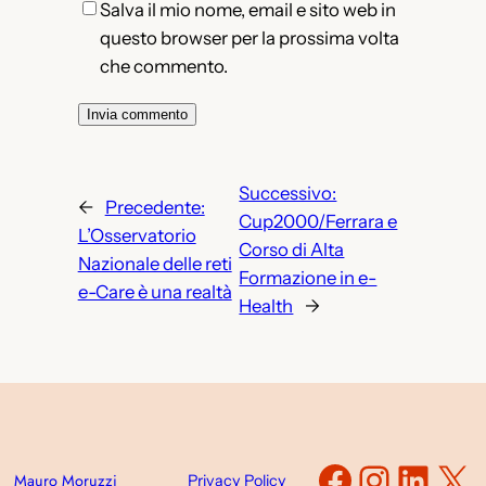
Salva il mio nome, email e sito web in
questo browser per la prossima volta
che commento.
Successivo:
←
Precedente:
Cup2000/Ferrara e
L’Osservatorio
Corso di Alta
Nazionale delle reti
Formazione in e-
e-Care è una realtà
Health
→
Faceboo
Instag
Link
X
Mauro Moruzzi
Privacy Policy