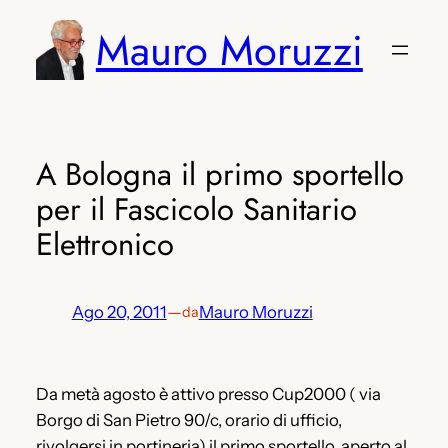
Vai
Mauro Moruzzi
al
contenuto
A Bologna il primo sportello
per il Fascicolo Sanitario
Elettronico
Ago 20, 2011
—
Mauro Moruzzi
da
Da metà agosto è attivo presso Cup2000 ( via
Borgo di San Pietro 90/c, orario di ufficio,
rivolgersi in portineria) il primo sportello, aperto al