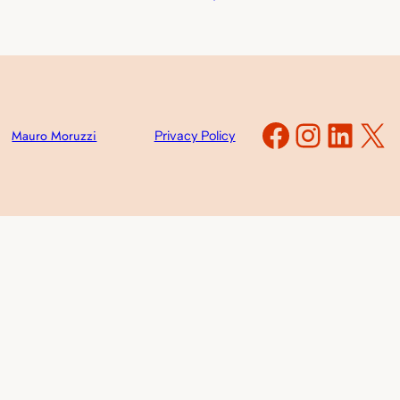
Faceboo
Instag
Link
X
Mauro Moruzzi
Privacy Policy