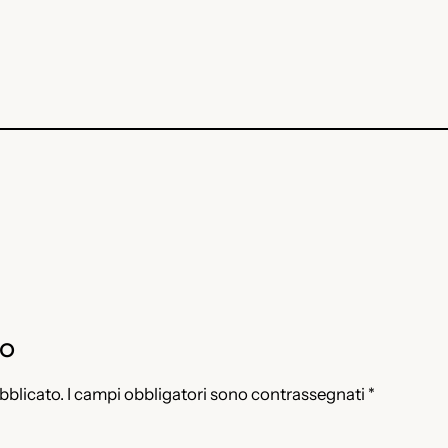
to
ubblicato.
I campi obbligatori sono contrassegnati
*