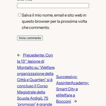
Salva il mio nome, email e sito web in
questo browser per la prossima volta
che commento.
←
Precedente:
Con
la 13^ lezione di
Montalto su ‘Welfare,
organizzazione della
Successivo:
Città e Quartieri’ si è
AssinterAcademy:
concluso il Corso
Smart City e
Magistrale della
eWelfare a
Scuola Ardigò. 75
Bocconi
→
‘promossi’ è grande