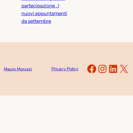
partecipazione . I
nuovi appuntamenti
da settembre
Faceboo
Instag
Link
X
Mauro Moruzzi
Privacy Policy