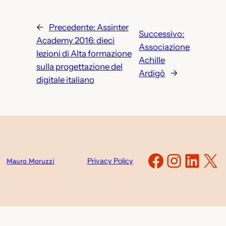
←
Precedente:
Assinter
Successivo:
Academy 2016: dieci
Associazione
lezioni di Alta formazione
Achille
sulla progettazione del
Ardigò
→
digitale italiano
Faceboo
Instag
Link
X
Mauro Moruzzi
Privacy Policy