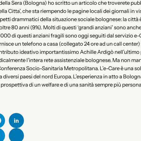
della Sera (Bologna) ho scritto un articolo che troverete pubb
ella Citta’, che sta riempendo le pagine locali dei giornali in 
spetti drammatici della situazione sociale bolognese: la citt
tre 80 anni (9%). Molti di questi ‘grandi anziani’ sono anche
3000 di questi anziani fragili sono oggi seguiti dal servizio 
isce un telefono a casa (collegato 24 ore ad un call center) 
 contributo ideativo importantissimo Achille Ardigò nell’ultim
adicalmente l’intera rete assistenziale bolognese. Ma non m
Conferenza Socio-Sanitaria Metropolitana. L’e-Care è una so
 diversi paesi del nord Europa. L’esperienza in atto a Bolog
 prospettiva di un welfare e di una sanità sempre più persona