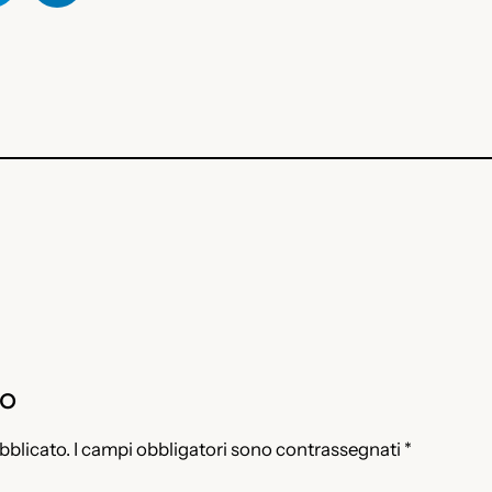
to
ubblicato.
I campi obbligatori sono contrassegnati
*