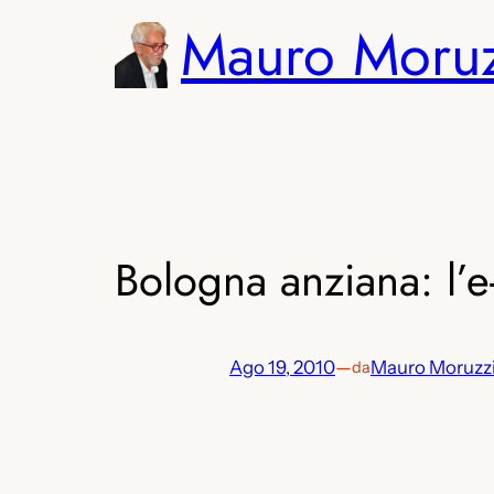
Vai
Mauro Moru
al
contenuto
Bologna anziana: l’e
Ago 19, 2010
—
Mauro Moruzz
da