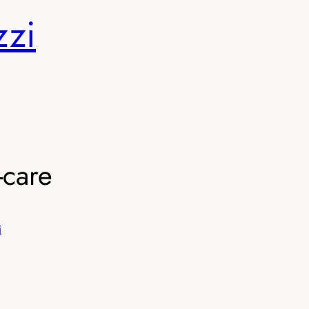
zzi
-care
i