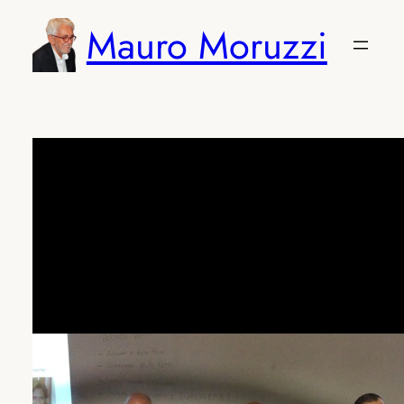
Vai
Mauro Moruzzi
al
contenuto