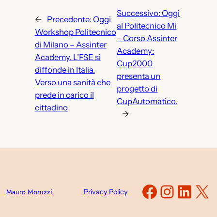
Successivo:
Oggi
←
Precedente:
Oggi
al Politecnico Mi
Workshop Politecnico
– Corso Assinter
di Milano – Assinter
Academy:
Academy. L’FSE si
Cup2000
diffonde in Italia.
presenta un
Verso una sanità che
progetto di
prede in carico il
CupAutomatico.
cittadino
→
Faceboo
Instag
Link
X
Mauro Moruzzi
Privacy Policy