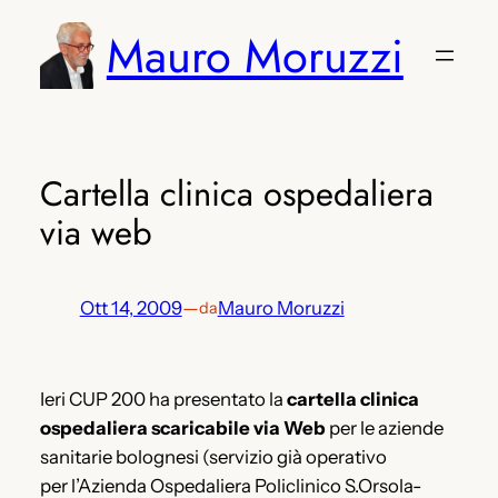
Vai
Mauro Moruzzi
al
contenuto
Cartella clinica ospedaliera
via web
Ott 14, 2009
—
Mauro Moruzzi
da
Ieri CUP 200 ha presentato la
cartella clinica
ospedaliera scaricabile via Web
per le aziende
sanitarie bolognesi (servizio già operativo
per l’Azienda Ospedaliera Policlinico S.Orsola-