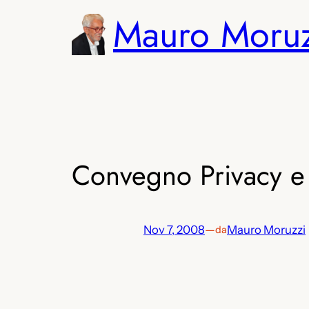
Vai
Mauro Moru
al
contenuto
Convegno Privacy e S
Nov 7, 2008
—
Mauro Moruzzi
da