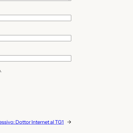
.
essivo:
Dottor Internet al TG1
→