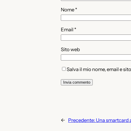
Nome
*
Email
*
Sito web
Salva il mio nome, email e si
←
Precedente:
Una smartcard a