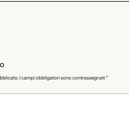
to
ubblicato.
I campi obbligatori sono contrassegnati
*