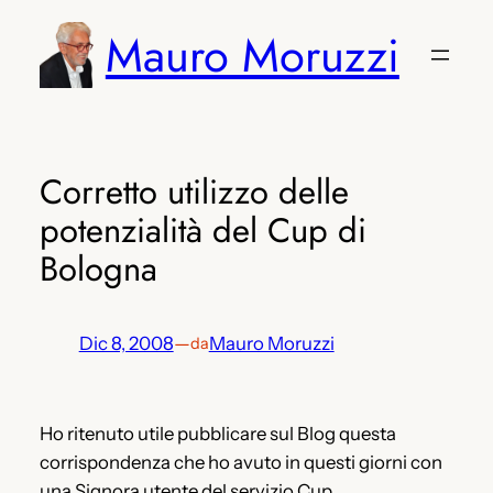
Vai
Mauro Moruzzi
al
contenuto
Corretto utilizzo delle
potenzialità del Cup di
Bologna
Dic 8, 2008
—
Mauro Moruzzi
da
Ho ritenuto utile pubblicare sul Blog questa
corrispondenza che ho avuto in questi giorni con
una Signora utente del servizio Cup