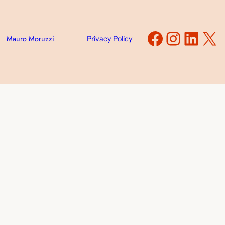
Faceboo
Instag
Link
X
Mauro Moruzzi
Privacy Policy