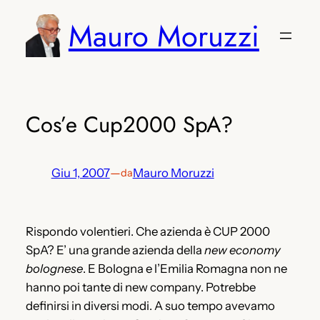
Vai
Mauro Moruzzi
al
contenuto
Cos’e Cup2000 SpA?
Giu 1, 2007
—
Mauro Moruzzi
da
Rispondo volentieri. Che azienda è CUP 2000
SpA? E’ una grande azienda della
new economy
bolognese
. E Bologna e l’Emilia Romagna non ne
hanno poi tante di new company. Potrebbe
definirsi in diversi modi. A suo tempo avevamo