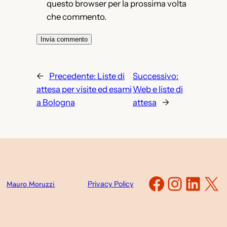
questo browser per la prossima volta
che commento.
←
Precedente:
Liste di
Successivo:
attesa per visite ed esami
Web e liste di
a Bologna
attesa
→
Faceboo
Instag
Link
X
Mauro Moruzzi
Privacy Policy