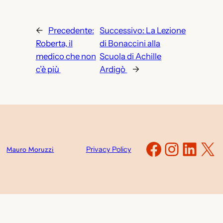
←
Precedente:
Successivo:
La Lezione
Roberta, il
di Bonaccini alla
medico che non
Scuola di Achille
c’è più
Ardigò
→
Faceboo
Instag
Link
X
Mauro Moruzzi
Privacy Policy