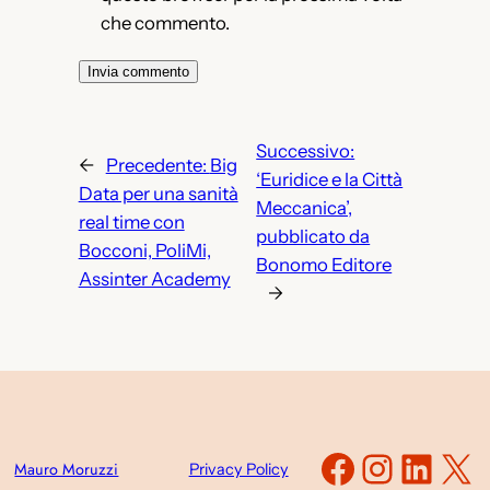
che commento.
Successivo:
←
Precedente:
Big
‘Euridice e la Città
Data per una sanità
Meccanica’,
real time con
pubblicato da
Bocconi, PoliMi,
Bonomo Editore
Assinter Academy
→
Faceboo
Instag
Link
X
Mauro Moruzzi
Privacy Policy