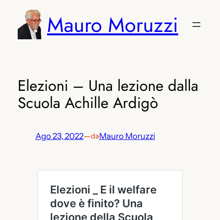
Vai
Mauro Moruzzi
al
contenuto
Elezioni – Una lezione dalla
Scuola Achille Ardigò
Ago 23, 2022
—
Mauro Moruzzi
da