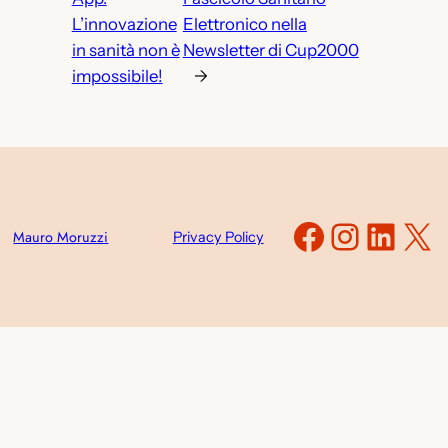
L’innovazione
Elettronico nella
in sanità non è
Newsletter di Cup2000
impossibile!
→
Faceboo
Instag
Link
X
Mauro Moruzzi
Privacy Policy