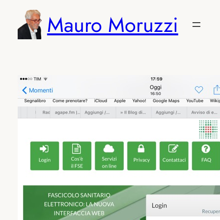
Vai
Mauro Moruzzi
al
contenuto