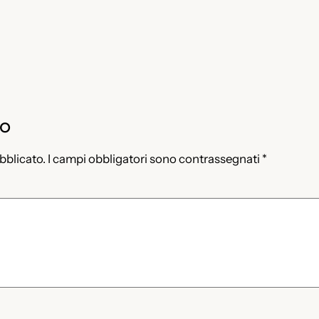
to
ubblicato.
I campi obbligatori sono contrassegnati
*