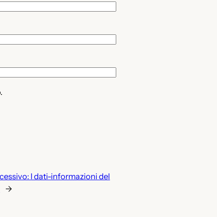
.
cessivo:
I dati-informazioni del
E
→