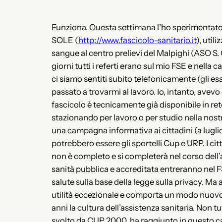
Funziona. Questa settimana l’ho sperimentato d
SOLE (
http://www.fascicolo-sanitario.it
), util
sangue al centro prelievi del Malpighi (ASO S.
giorni tutti i referti erano sul mio FSE e nella
ci siamo sentiti subito telefonicamente (gli e
passato a trovarmi al lavoro. Io, intanto, avevo 
fascicolo è tecnicamente già disponibile in rete
stazionando per lavoro o per studio nella nos
una campagna informativa ai cittadini (a luglio 
potrebbero essere gli sportelli Cup e URP. I cit
non è completo e si completerà nel corso dell’
sanità pubblica e accreditata entreranno nel F
salute sulla base della legge sulla privacy. Ma 
utilità eccezionale e comporta un modo nuovo d
anni la cultura dell’assistenza sanitaria. No
svolto da CUP 2000, ha raggiunto in questo ca