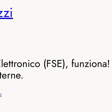
zzi
Elettronico (FSE), funzion
terne.
i