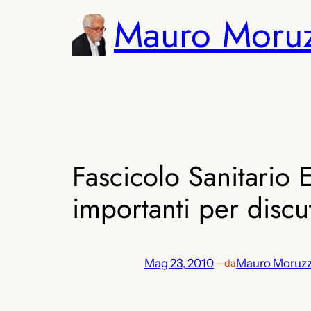
Vai
Mauro Moru
al
contenuto
Fascicolo Sanitario 
importanti per discu
Mag 23, 2010
—
Mauro Moruzz
da