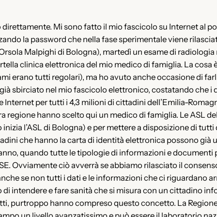
irettamente. Mi sono fatto il mio fascicolo su Internet al p
izzando la password che nella fase sperimentale viene rilasc
 Orsola Malpighi di Bologna), martedì un esame di radiologia
 cartella clinica elettronica del mio medico di famiglia. La c
sami erano tutti regolari), ma ho avuto anche occasione di fa
già sbirciato nel mio fascicolo elettronico, costatando che i dat
 Internet per tutti i 4,3 milioni di cittadini dell’Emilia-Roma
tra regione hanno scelto qui un medico di famiglia. Le ASL 
inizia l’ASL di Bologna) e per mettere a disposizione di tutti 
tadini che hanno la carta di identità elettronica possono già ut
anno, quando tutte le tipologie di informazioni e documenti p
SE. Ovviamente ciò avverrà se abbiamo rilasciato il consenso 
anche se non tutti i dati e le informazioni che ci riguardano ar
i intendere e fare sanità che si misura con un cittadino inf
n tutti, purtroppo hanno compreso questo concetto. La Region
mpo un livello avanzatissimo e può essere il laboratorio na