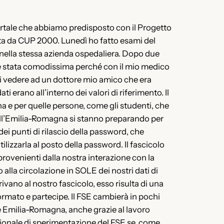
ortale che abbiamo predisposto con il Progetto
iata da CUP 2000. Lunedì ho fatto esami del
 nella stessa azienda ospedaliera. Dopo due
osa è stata comodissima perché con il mio medico
rli vedere ad un dottore mio amico che era
i erano all’interno dei valori di riferimento. Il
gna e per quelle persone, come gli studenti, che
dell’Emilia-Romagna si stanno preparando per
dei punti di rilascio della password, che
ilizzarla al posto della password. Il fascicolo
rovenienti dalla nostra interazione con la
alla circolazione in SOLE dei nostri dati di
rivano al nostro fascicolo, esso risulta di una
ormato e partecipe. Il FSE cambierà in pochi
e Emilia-Romagna, anche grazie al lavoro
zionale di sperimentazione del FSE se, come