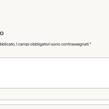
to
ubblicato.
I campi obbligatori sono contrassegnati
*