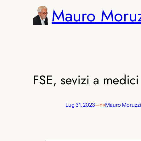
Vai
Mauro Moru
al
contenuto
FSE, sevizi a medici 
Lug 31, 2023
—
Mauro Moruzzi
da