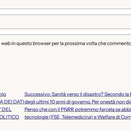
to web in questo browser per la prossima volta che commento
olo
Successivo:
Sanità verso il disastro? Secondo la
LA DEI DATI
degli ultimi 10 anni di governo. Per onestà non d
Y DEL
Penso che con il PNRR potremmo farcela se abbi
OLITICO
tecnologie (FSE, Telemedicina) e Welfare di Co