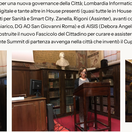
per una nuova governance della Città; Lombardia Informatic
gitale e tante altre in House presenti (quasi tutte le in House 
 per Sanità e Smart City. Zanella, Rigoni (Assinter), avanti 
iarico, DG AO San Giovanni Roma) e di AISIS (Debora Angele
struite il nuovo Fascicolo del Cittadino per curare e assiste
nte Summit di partenza avvenga nella città che inventò il Cup