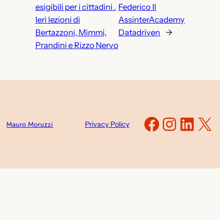
esigibili per i cittadini .
Federico II
Ieri lezioni di
AssinterAcademy
Bertazzoni, Mimmi,
Datadriven
→
Prandini e Rizzo Nervo
Faceboo
Instag
Link
X
Mauro Moruzzi
Privacy Policy