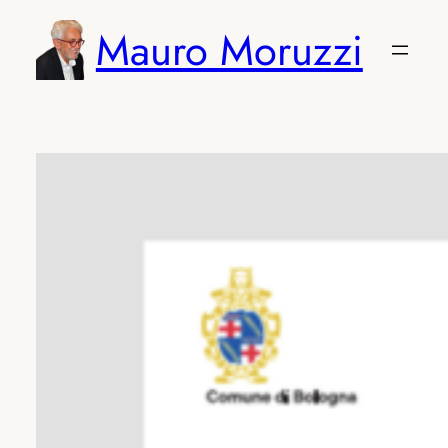
Vai
Mauro Moruzzi
al
contenuto