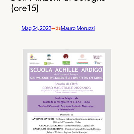
(ore15)
Mag 24, 2022
—
Mauro Moruzzi
da