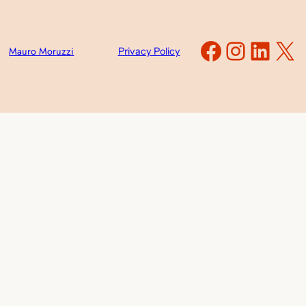
Faceboo
Instag
Link
X
Mauro Moruzzi
Privacy Policy