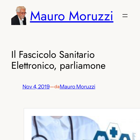
Vai
Mauro Moruzzi
al
contenuto
Il Fascicolo Sanitario
Elettronico, parliamone
Nov 4, 2019
—
Mauro Moruzzi
da