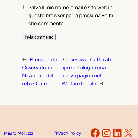
Salva il mio nome, email e sito web in
questo browser per la prossima volta
che commento.
←
Precedente:
Successivo:
Cofferati
Osservatorio
apre a Bologna una
Nazionale delle
nuova pagina nel
reti e-Care
Welfare Locale
→
Faceboo
Instag
Link
X
Mauro Moruzzi
Privacy Policy