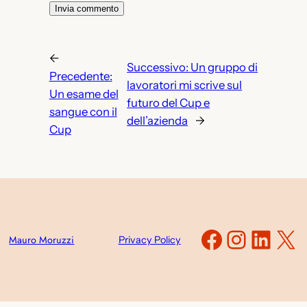
←
Successivo:
Un gruppo di
Precedente:
lavoratori mi scrive sul
Un esame del
futuro del Cup e
sangue con il
dell’azienda
→
Cup
Faceboo
Instag
Link
X
Mauro Moruzzi
Privacy Policy