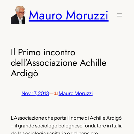
Vai
Mauro Moruzzi
al
contenuto
Il Primo incontro
dell’Associazione Achille
Ardigò
Nov 17, 2013
—
Mauro Moruzzi
da
L’Associazione che porta il nome di Achille Ardigò
– il grande sociologo bolognese fondatore in Italia
della sociologia sanitaria e del pensiero