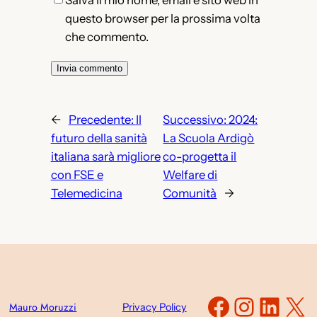
Salva il mio nome, email e sito web in
questo browser per la prossima volta
che commento.
←
Precedente:
Il
Successivo:
2024:
futuro della sanità
La Scuola Ardigò
italiana sarà migliore
co-progetta il
con FSE e
Welfare di
Telemedicina
Comunità
→
Faceboo
Instag
Link
X
Mauro Moruzzi
Privacy Policy