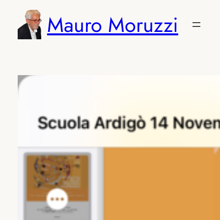
Vai
Mauro Moruzzi
al
contenuto