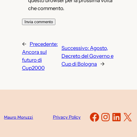
questo browser per la prossima volta
che commento.
←
Precedente:
Successivo:
Agosto,
Ancora sul
Decreto del Governo e
futuro di
Cup di Bologna
→
Cup2000
Faceboo
Instag
Link
X
Mauro Moruzzi
Privacy Policy