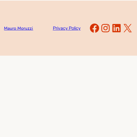
Faceboo
Instag
Link
X
Mauro Moruzzi
Privacy Policy