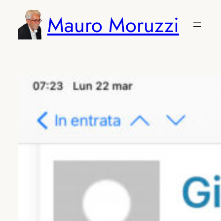
Vai
Mauro Moruzzi
al
contenuto