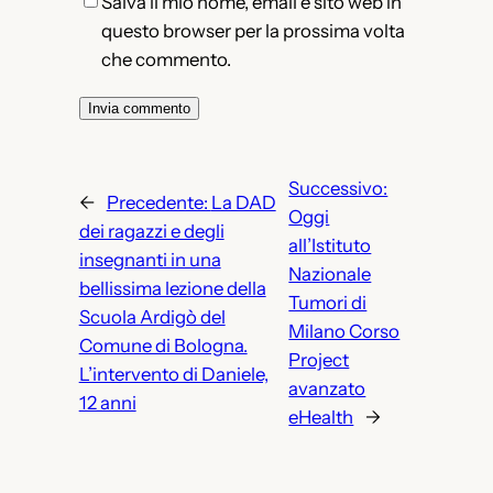
Salva il mio nome, email e sito web in
questo browser per la prossima volta
che commento.
Successivo:
←
Precedente:
La DAD
Oggi
dei ragazzi e degli
all’Istituto
insegnanti in una
Nazionale
bellissima lezione della
Tumori di
Scuola Ardigò del
Milano Corso
Comune di Bologna.
Project
L’intervento di Daniele,
avanzato
12 anni
eHealth
→