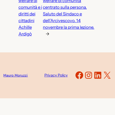
welfare di
welfare di comunità
comunità e i
centrato sulla persona.
diritti dei
Saluto del Sindaco e
cittadini
dell’Arcivescovo. 14
Achille
novembre la prima lezione.
Ardigò
→
Faceboo
Instag
Link
X
Mauro Moruzzi
Privacy Policy