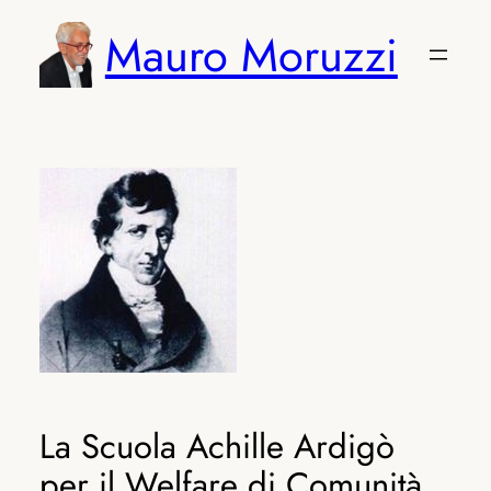
Vai
Mauro Moruzzi
al
contenuto
La Scuola Achille Ardigò
per il Welfare di Comunità