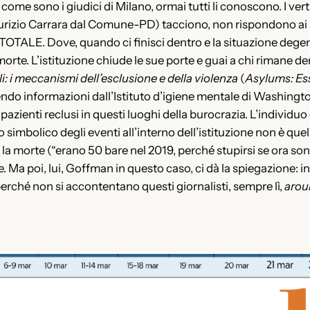
ome sono i giudici di Milano, ormai tutti li conoscono. I vert
izio Carrara dal Comune-PD) tacciono, non rispondono ai sol
TOTALE. Dove, quando ci finisci dentro e la situazione dege
 morte. L’istituzione chiude le sue porte e guai a chi rimane d
li: i meccanismi dell’esclusione e della violenza
(
Asylums: Ess
endo informazioni dall’Istituto d’igiene mentale di Washington .
pazienti reclusi in questi luoghi della burocrazia. L’individuo
ato simbolico degli eventi all’interno dell’istituzione non è que
 morte (“erano 50 bare nel 2019, perché stupirsi se ora sono 7
e. Ma poi, lui, Goffman in questo caso, ci dà la spiegazione: in
 perché non si accontentano questi giornalisti, sempre lì,
arou