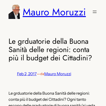
Vai
Mauro Moruzzi
al
contenuto
Le grduatorie della Buona
Sanità delle regioni: conta
più il budget dei Cittadini?
Feb 2, 2017
—
Mauro Moruzzi
da
Le grduatorie della Buona Sanità delle regioni:
conta più il budget dei Cittadini? Ogni tanto
escono delle graduatorie di buona sanità (si veda