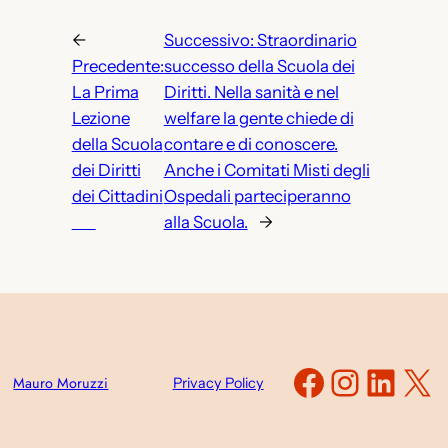
←
Successivo:
Straordinario
Precedente:
successo della Scuola dei
La Prima
Diritti. Nella sanità e nel
Lezione
welfare la gente chiede di
della Scuola
contare e di conoscere.
dei Diritti
Anche i Comitati Misti degli
dei Cittadini
Ospedali parteciperanno
alla Scuola.
→
Faceboo
Instag
Link
X
Mauro Moruzzi
Privacy Policy