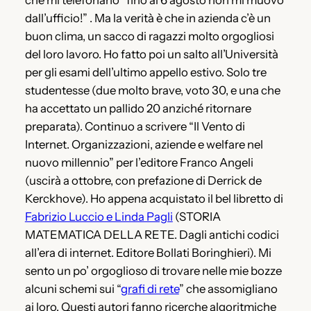
che mi telefonano “fino al 6 agosto non mi muovo
dall’ufficio!” . Ma la verità è che in azienda c’è un
buon clima, un sacco di ragazzi molto orgogliosi
del loro lavoro. Ho fatto poi un salto all’Università
per gli esami dell’ultimo appello estivo. Solo tre
studentesse (due molto brave, voto 30, e una che
ha accettato un pallido 20 anziché ritornare
preparata). Continuo a scrivere “Il Vento di
Internet. Organizzazioni, aziende e welfare nel
nuovo millennio” per l’editore Franco Angeli
(uscirà a ottobre, con prefazione di Derrick de
Kerckhove). Ho appena acquistato il bel libretto di
Fabrizio Luccio e Linda Pagli
(STORIA
MATEMATICA DELLA RETE. Dagli antichi codici
all’era di internet. Editore Bollati Boringhieri). Mi
sento un po’ orgoglioso di trovare nelle mie bozze
alcuni schemi sui “
grafi di rete
” che assomigliano
ai loro. Questi autori fanno ricerche algoritmiche