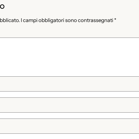
to
ubblicato.
I campi obbligatori sono contrassegnati
*