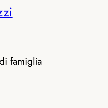
zzi
di famiglia
i