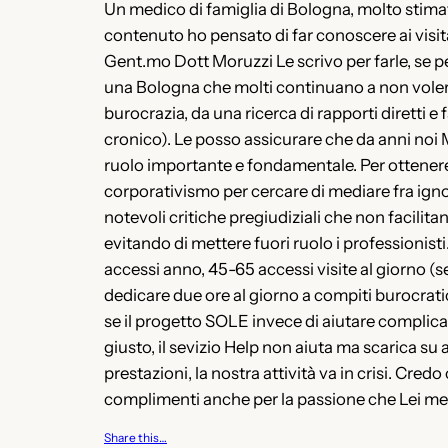
Un medico di famiglia di Bologna, molto stimato 
contenuto ho pensato di far conoscere ai visit
Gent.mo Dott Moruzzi Le scrivo per farle, se per
una Bologna che molti continuano a non voler
burocrazia, da una ricerca di rapporti diretti e
cronico). Le posso assicurare che da anni noi 
ruolo importante e fondamentale. Per ottenere 
corporativismo per cercare di mediare fra ignor
notevoli critiche pregiudiziali che non facilit
evitando di mettere fuori ruolo i professionist
accessi anno, 45-65 accessi visite al giorno (s
dedicare due ore al giorno a compiti burocratic
se il progetto SOLE invece di aiutare complica, 
giusto, il sevizio Help non aiuta ma scarica su a
prestazioni, la nostra attività va in crisi. Cre
complimenti anche per la passione che Lei mett
Share this…