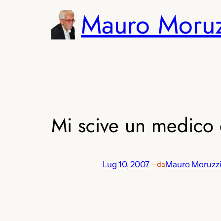
Vai
Mauro Moru
al
contenuto
Mi scive un medico 
Lug 10, 2007
—
Mauro Moruzz
da