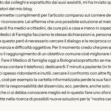
dai colleghi e soprattutto dai suoi assistiti, mi ha inviato q
atori del mio blog.
mette i complimenti per l’articolo comparso sul corriere del 4 
 riconoscere. Lei afferma che una possibile soluzione al ma
 facili fra medici e cittadini, da cure più a casa e meno in osp
Medici di Famiglia facciamo le stesse dichiarazioni e, perso
questo però è necessario cercare il dialogo e la reciproca co
anza e difficoltà oggettive. Per il momento credo che prevalg
ano il raggiungimento di un obiettivo comune cioè migliorare i
i. Fare il Medico di famiglia oggi a Bologna(soprattutto se m
enza contare il telefono), dedicare 6-7 minuti a paziente (in 
i spesso ridondanti e inutili, cercare il confronto con altre 
cioè per esempio la cartella informatizzata perde la sua facile 
ltri la responsabilità del disservizio, ecc. perdere, anche solo
do che ci si debba conoscere meglio ed in questo fare uno sfor
e nella ricerca di possibili nuove soluzioni per la “nostra c