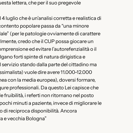
uesta lettera, che per il suo pregevole
luglio che è un’analisi corretta e realistica di
lcontento popolare passa da “una minore
edale” (per le patologie ovviamente di carattere
nalmente, credo che il CUP possa giocare un
mprensione ed evitare l’autorefenzialità o il
ano forti spinte di natura dirigistica e
l servizio stando dalla parte del cittadino ma
assimalista) vuole dire avere 11.000-12.000
linea con la media europea), doversi formare,
figure professionali. Da questo Lei capisce che
fruibilità, i referti non ritornano nel posto
 pochi minuti a paziente, invece di migliorare le
zo di reciproca disponibilità. Ancora
ara e vecchia Bologna”