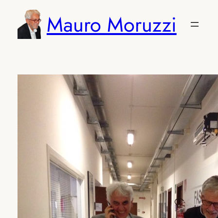
Vai
Mauro Moruzzi
al
contenuto