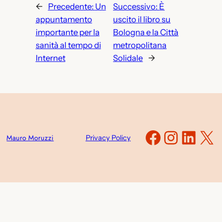
←
Precedente:
Un
Successivo:
È
appuntamento
uscito il libro su
importante per la
Bologna e la Città
sanità al tempo di
metropolitana
Internet
Solidale
→
Faceboo
Instag
Link
X
Mauro Moruzzi
Privacy Policy