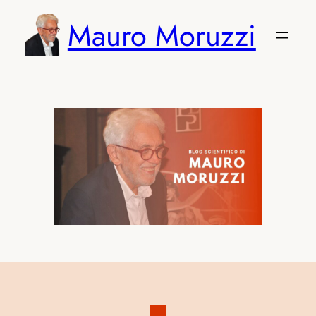
Vai
Mauro Moruzzi
al
contenuto