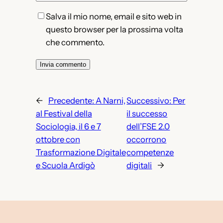
Salva il mio nome, email e sito web in
questo browser per la prossima volta
che commento.
←
Precedente:
A Narni,
Successivo:
Per
al Festival della
il successo
Sociologia, il 6 e 7
dell’FSE 2.0
ottobre con
occorrono
Trasformazione Digitale
competenze
e Scuola Ardigò
digitali
→