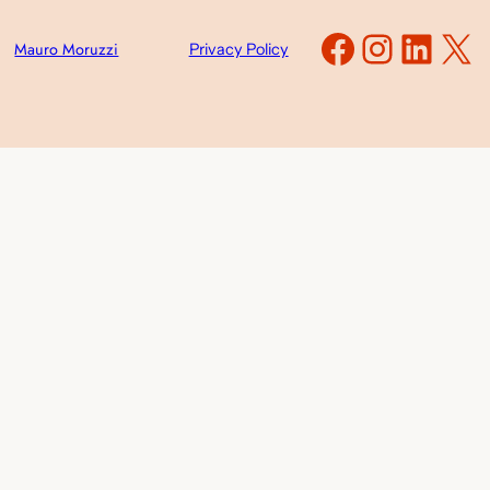
Faceboo
Instag
Link
X
Mauro Moruzzi
Privacy Policy