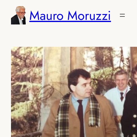
Vai
Mauro Moruzzi
al
contenuto