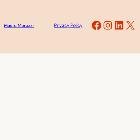
Faceboo
Instag
Link
X
Mauro Moruzzi
Privacy Policy