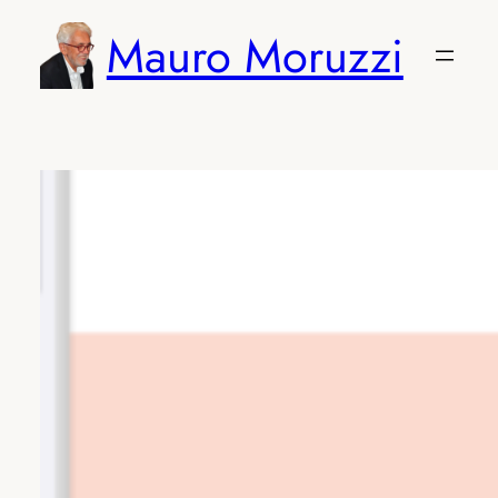
Vai
Mauro Moruzzi
al
contenuto