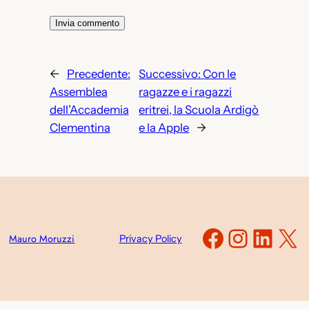
←
Precedente:
Successivo:
Con le
Assemblea
ragazze e i ragazzi
dell’Accademia
eritrei, la Scuola Ardigò
Clementina
e la Apple
→
Faceboo
Instag
Link
X
Mauro Moruzzi
Privacy Policy