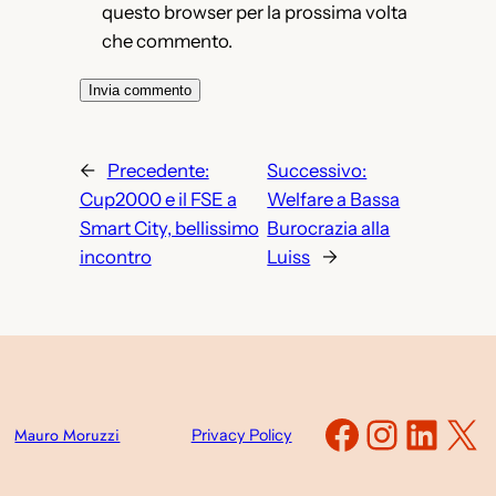
questo browser per la prossima volta
che commento.
←
Precedente:
Successivo:
Cup2000 e il FSE a
Welfare a Bassa
Smart City, bellissimo
Burocrazia alla
incontro
Luiss
→
Faceboo
Instag
Link
X
Mauro Moruzzi
Privacy Policy