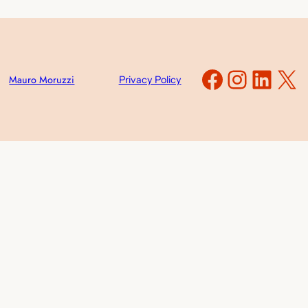
Faceboo
Instag
Link
X
Mauro Moruzzi
Privacy Policy