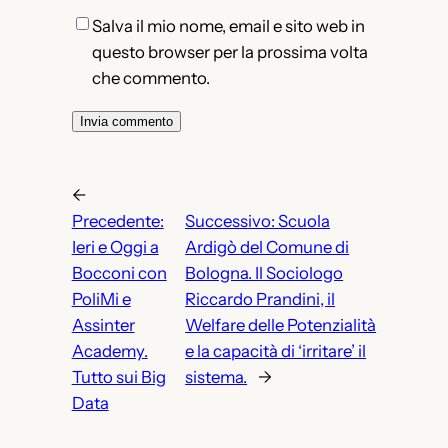
Salva il mio nome, email e sito web in
questo browser per la prossima volta
che commento.
←
Precedente:
Successivo:
Scuola
Ieri e Oggi a
Ardigò del Comune di
Bocconi con
Bologna. Il Sociologo
PoliMi e
Riccardo Prandini, il
Assinter
Welfare delle Potenzialità
Academy.
e la capacità di ‘irritare’ il
Tutto sui Big
sistema.
→
Data