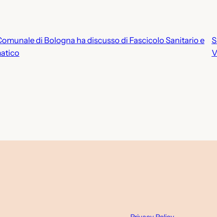
o Comunale di Bologna ha discusso di Fascicolo Sanitario e
S
matico
V