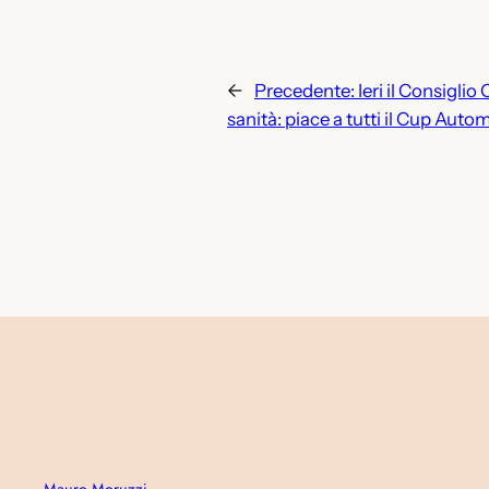
←
Precedente:
Ieri il Consigli
sanità: piace a tutti il Cup Auto