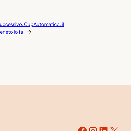
uccessivo:
CupAutomatico: il
eneto lo fa
→
Facebook
Instagr
Linked
X