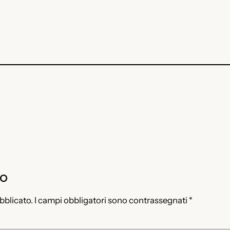
to
ubblicato.
I campi obbligatori sono contrassegnati
*