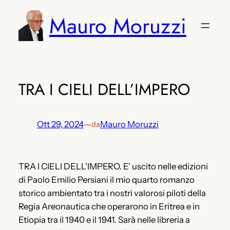
Vai
Mauro Moruzzi
al
contenuto
TRA I CIELI DELL’IMPERO
Ott 29, 2024
—
Mauro Moruzzi
da
TRA I CIELI DELL’IMPERO. E’ uscito nelle edizioni
di Paolo Emilio Persiani il mio quarto romanzo
storico ambientato tra i nostri valorosi piloti della
Regia Areonautica che operarono in Eritrea e in
Etiopia tra il 1940 e il 1941. Sarà nelle libreria a