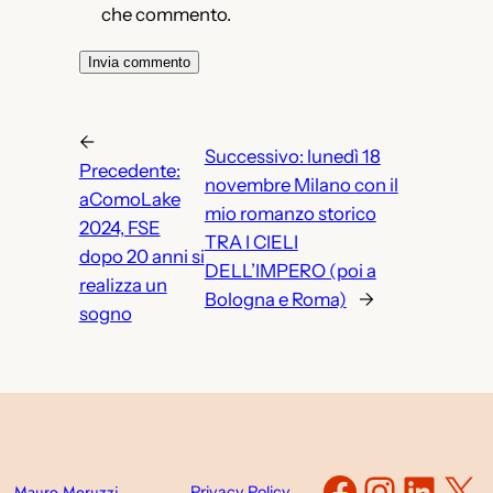
che commento.
←
Successivo:
lunedì 18
Precedente:
novembre Milano con il
aComoLake
mio romanzo storico
2024, FSE
TRA I CIELI
dopo 20 anni si
DELL’IMPERO (poi a
realizza un
Bologna e Roma)
→
sogno
Faceboo
Instag
Link
X
Mauro Moruzzi
Privacy Policy