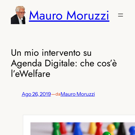
Vai
Mauro Moruzzi
al
contenuto
Un mio intervento su
Agenda Digitale: che cos’è
l’eWelfare
Ago 26, 2019
—
Mauro Moruzzi
da