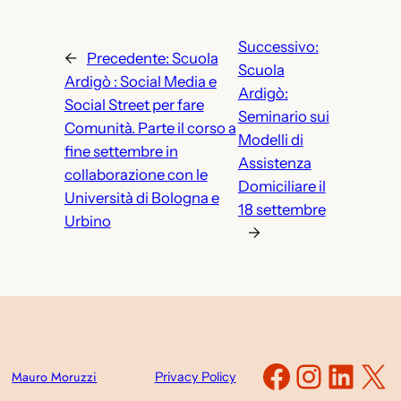
Successivo:
←
Precedente:
Scuola
Scuola
Ardigò : Social Media e
Ardigò:
Social Street per fare
Seminario sui
Comunità. Parte il corso a
Modelli di
fine settembre in
Assistenza
collaborazione con le
Domiciliare il
Università di Bologna e
18 settembre
Urbino
→
Faceboo
Instag
Link
X
Mauro Moruzzi
Privacy Policy