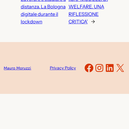
distanza. La Bologna
WELFARE. UNA
digitale durante il
RIFLESSIONE
lockdown
CRITICA’
→
Faceboo
Instag
Link
X
Mauro Moruzzi
Privacy Policy