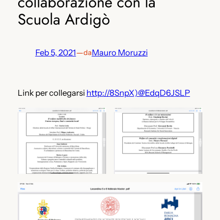
collaborazione con la
Scuola Ardigò
Feb 5, 2021
—
Mauro Moruzzi
da
Link per collegarsi
http://8SnpX)@EdqD6JSLP