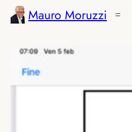
Vai
Mauro Moruzzi
al
contenuto