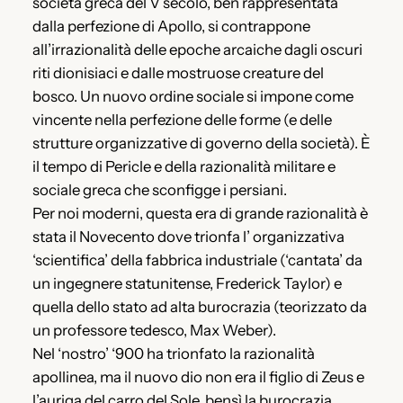
società greca del V secolo, ben rappresentata
dalla perfezione di Apollo, si contrappone
all’irrazionalità delle epoche arcaiche dagli oscuri
riti dionisiaci e dalle mostruose creature del
bosco. Un nuovo ordine sociale si impone come
vincente nella perfezione delle forme (e delle
strutture organizzative di governo della società). È
il tempo di Pericle e della razionalità militare e
sociale greca che sconfigge i persiani.
Per noi moderni, questa era di grande razionalità è
stata il Novecento dove trionfa l’ organizzativa
‘scientifica’ della fabbrica industriale (‘cantata’ da
un ingegnere statunitense, Frederick Taylor) e
quella dello stato ad alta burocrazia (teorizzato da
un professore tedesco, Max Weber).
Nel ‘nostro’ ‘900 ha trionfato la razionalità
apollinea, ma il nuovo dio non era il figlio di Zeus e
l’auriga del carro del Sole, bensì la burocrazia,