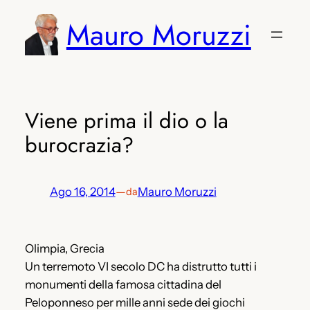
Vai
Mauro Moruzzi
al
contenuto
Viene prima il dio o la
burocrazia?
Ago 16, 2014
—
Mauro Moruzzi
da
Olimpia, Grecia
Un terremoto VI secolo DC ha distrutto tutti i
monumenti della famosa cittadina del
Peloponneso per mille anni sede dei giochi