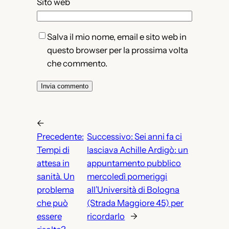
Sito web
Salva il mio nome, email e sito web in
questo browser per la prossima volta
che commento.
←
Precedente:
Successivo:
Sei anni fa ci
Tempi di
lasciava Achille Ardigò: un
attesa in
appuntamento pubblico
sanità. Un
mercoledì pomeriggi
problema
all’Università di Bologna
che può
(Strada Maggiore 45) per
essere
ricordarlo
→