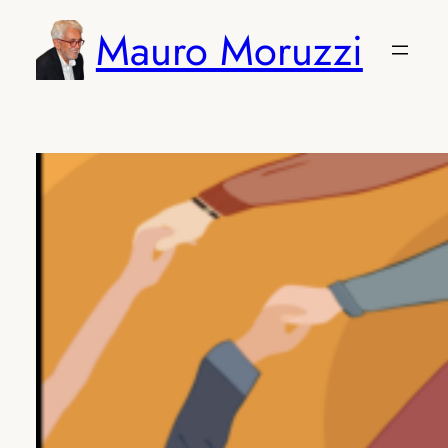
Vai
Mauro Moruzzi
al
contenuto