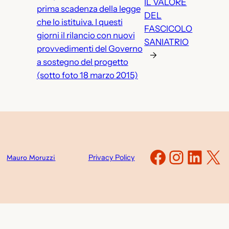
IL VALORE
prima scadenza della legge
DEL
che lo istituiva. I questi
FASCICOLO
giorni il rilancio con nuovi
SANIATRIO
provvedimenti del Governo
→
a sostegno del progetto
(sotto foto 18 marzo 2015)
Faceboo
Instag
Link
X
Mauro Moruzzi
Privacy Policy