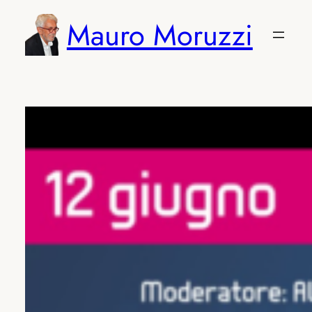
Vai
Mauro Moruzzi
al
contenuto