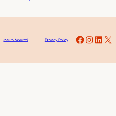
Faceboo
Instag
Link
X
Mauro Moruzzi
Privacy Policy