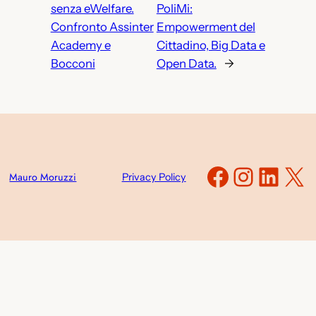
senza eWelfare.
PoliMi:
Confronto Assinter
Empowerment del
Academy e
Cittadino, Big Data e
Bocconi
Open Data.
→
Faceboo
Instag
Link
X
Mauro Moruzzi
Privacy Policy