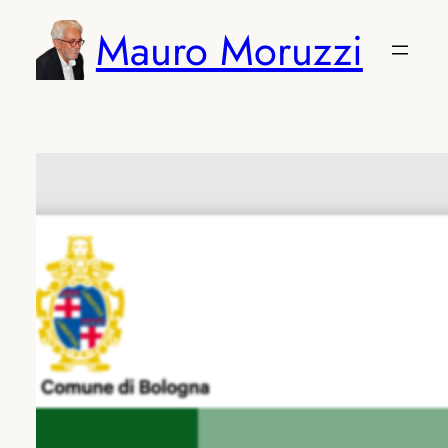
Vai
Mauro Moruzzi
al
contenuto