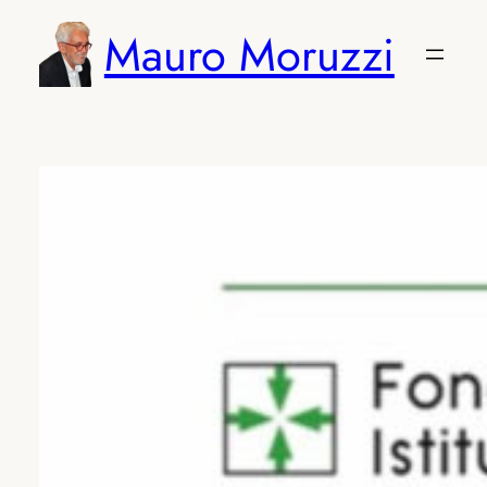
Vai
Mauro Moruzzi
al
contenuto