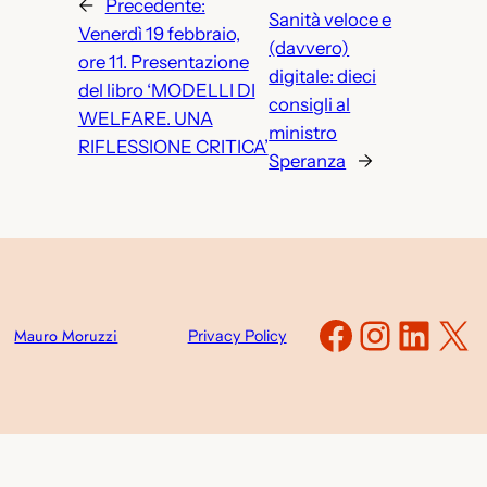
←
Precedente:
Sanità veloce e
Venerdì 19 febbraio,
(davvero)
ore 11. Presentazione
digitale: dieci
del libro ‘MODELLI DI
consigli al
WELFARE. UNA
ministro
RIFLESSIONE CRITICA’
Speranza
→
Faceboo
Instag
Link
X
Mauro Moruzzi
Privacy Policy